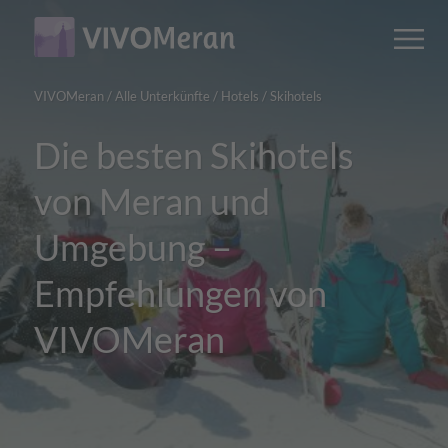
Main
Main
M
content
navigation
VIVOMeran
/
Alle Unterkünfte
/
Hotels
/
Skihotels
Die besten Skihotels
von Meran und
Umgebung –
Empfehlungen von
VIVOMeran