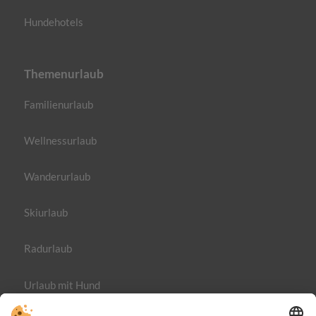
Hundehotels
Themenurlaub
Familienurlaub
Wellnessurlaub
Wanderurlaub
Skiurlaub
Radurlaub
Urlaub mit Hund