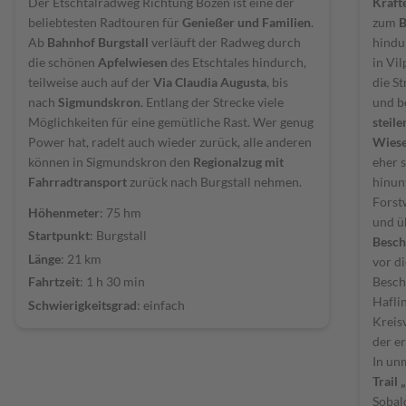
Der Etschtalradweg Richtung Bozen ist eine der
Kräft
beliebtesten Radtouren für
Genießer und Familien
.
zum
B
Ab
Bahnhof Burgstall
verläuft der Radweg durch
hindu
die schönen
Apfelwiesen
des Etschtales hindurch,
in Vil
teilweise auch auf der
Via Claudia Augusta
, bis
die S
nach
Sigmundskron
. Entlang der Strecke viele
und b
Möglichkeiten für eine gemütliche Rast. Wer genug
steil
Power hat, radelt auch wieder zurück, alle anderen
Wies
können in Sigmundskron den
Regionalzug mit
eher 
Fahrradtransport
zurück nach Burgstall nehmen.
hinun
Forst
Höhenmeter
: 75 hm
und ü
Startpunkt
: Burgstall
Besch
Länge
: 21 km
vor di
Besch
Fahrtzeit
: 1 h 30 min
Hafli
Schwierigkeitsgrad
: einfach
Kreisv
der e
In un
Trail
Sobal