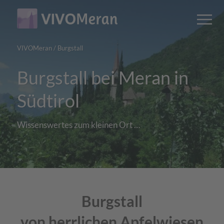
Main
Main
M
content
navigation
VIVOMeran
/
Burgstall
Burgstall bei Meran in
Südtirol
Wissenswertes zum kleinen Ort …
Burgstall
von herrlichen Apfelwiesen