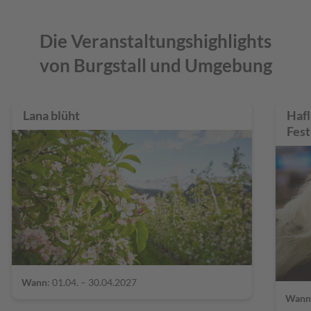
Die Veranstaltungshighlights
von Burgstall und Umgebung
Lana blüht
Hafl
Fes
Wann
: 01.04. – 30.04.2027
Wann