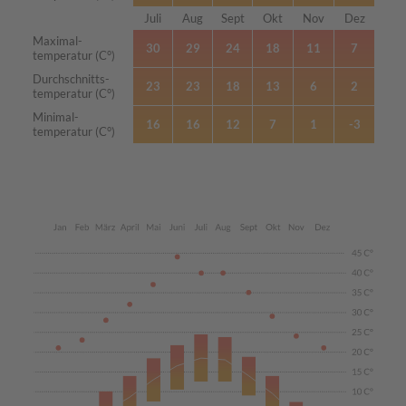
Juli
Aug
Sept
Okt
Nov
Dez
Monat
Maximal-
30
29
24
18
11
7
temperatur (C°)
Durchschnitts-
23
23
18
13
6
2
temperatur (C°)
Minimal-
16
16
12
7
1
-3
temperatur (C°)