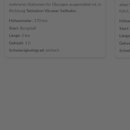
mehreren Stationen für Übungen ausgestattet ist, in
alten 
Richtung
Talstation Vöraner Seilbahn
.
führt.
Höhenmeter
: 170 hm
Höhe
Start
: Burgstall
Start
:
Länge
: 3 km
Länge
Gehzeit
: 1 h
Gehze
Schwierigkeitsgrad
: einfach
Schwi