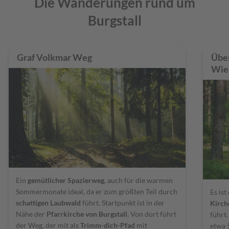
Die Wanderungen rund um
Burgstall
Graf Volkmar Weg
Über
Wie
Ein
gemütlicher Spazierweg
, auch für die warmen
Sommermonate ideal, da er zum größten Teil durch
Es ist
schattigen Laubwald
führt. Startpunkt ist in der
Kirch
Nähe der
Pfarrkirche von Burgstall
. Von dort führt
führt
der Weg, der mit als
Trimm-dich-Pfad
mit
etwa 