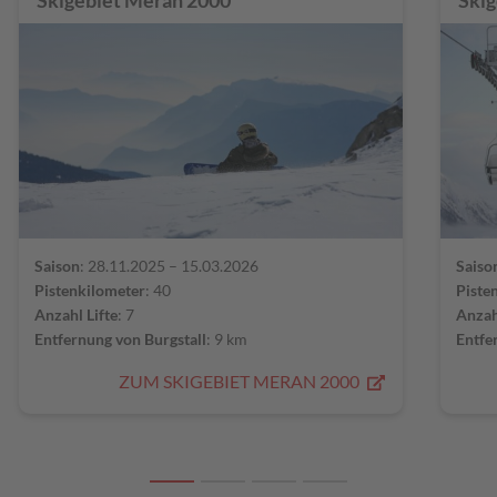
Saison
: 28.11.2025 – 15.03.2026
Saiso
Pistenkilometer
: 40
Piste
Anzahl Lifte
: 7
Anzah
Entfernung von Burgstall
: 9 km
Entfe
ZUM SKIGEBIET MERAN 2000