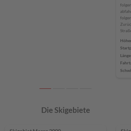
folge
abfah
folge
Zurück
Straß
Höhe
Start
Länge
Fahrt
Schwi
Die Skigebiete
Skigebiet Meran 2000
Ski