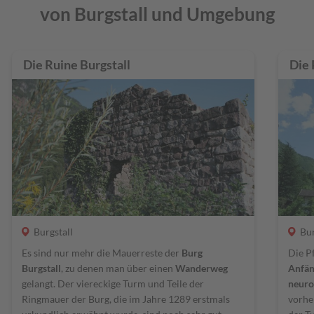
von Burgstall und Umgebung
Die Ruine Burgstall
Die 
Burgstall
Bur
Es sind nur mehr die Mauerreste der
Burg
Die P
Burgstall
, zu denen man über einen
Wanderweg
Anfän
gelangt. Der viereckige Turm und Teile der
neuro
Ringmauer der Burg, die im Jahre 1289 erstmals
vorhe