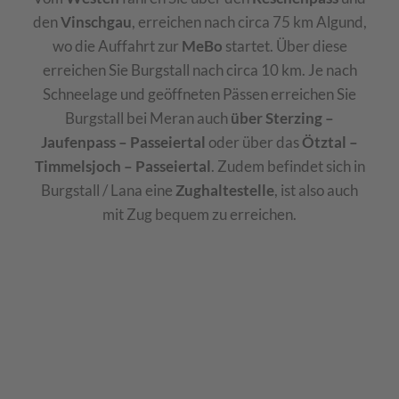
den
Vinschgau
, erreichen nach circa 75 km Algund,
wo die Auffahrt zur
MeBo
startet. Über diese
erreichen Sie Burgstall nach circa 10 km. Je nach
Schneelage und geöffneten Pässen erreichen Sie
Burgstall bei Meran auch
über Sterzing –
Jaufenpass – Passeiertal
oder über das
Ötztal –
Timmelsjoch – Passeiertal
. Zudem befindet sich in
Burgstall / Lana eine
Zughaltestelle
, ist also auch
mit Zug bequem zu erreichen.
Karte