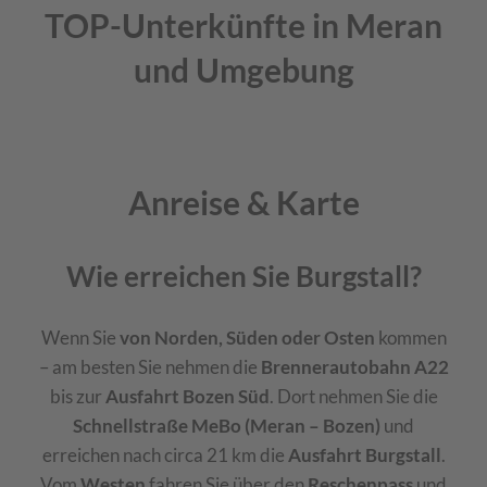
TOP-Unterkünfte in Meran
und Umgebung
Anreise & Karte
Wie erreichen Sie Burgstall?
Wenn Sie
von Norden, Süden oder Osten
kommen
– am besten Sie nehmen die
Brennerautobahn
A22
bis zur
Ausfahrt Bozen Süd
. Dort nehmen Sie die
Schnellstraße MeBo (Meran – Bozen)
und
erreichen nach circa 21 km die
Ausfahrt Burgstall
.
Vom
Westen
fahren Sie über den
Reschenpass
und