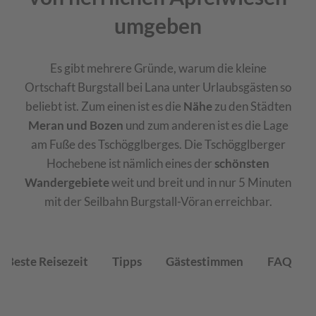
umgeben
Es gibt mehrere Gründe, warum die kleine
Ortschaft Burgstall bei Lana unter Urlaubsgästen so
beliebt ist. Zum einen ist es die
Nähe
zu den Städten
Meran und Bozen
und zum anderen ist es die Lage
am Fuße des Tschögglberges. Die Tschögglberger
Hochebene ist nämlich eines der
schönsten
Wandergebiete
weit und breit und in nur 5 Minuten
mit der Seilbahn Burgstall-Vöran erreichbar.
Beste Reisezeit
Tipps
Gästestimmen
FAQ