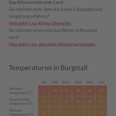
Das Klima im Meraner Land
Sie möchten mehr über das Klima in Burgstall und
Umgebung erfahren?
Hier geht’s zur Klima-Übersicht
.
Sie möchten wissen wie das Wetter in Burgstall
wird?
Hier geht’s zur aktuellen Wettervorhersage
.
Temperaturen in Burgstall
Jan
Feb
März
April
Mai
Juni
Monat
Maximal-
7
10
16
19
24
27
temperatur (C°)
Durchschnitts-
2
5
10
13
18
21
temperatur (C°)
Minimal-
-4
-1
3
6
11
14
temperatur (C°)