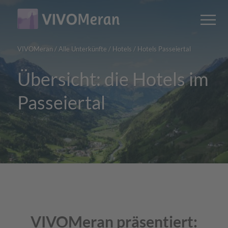
Main
Main
M
content
navigation
VIVOMeran
/
Alle Unterkünfte
/
Hotels
/
Hotels Passeiertal
Übersicht: die Hotels im
Passeiertal
VIVOMeran präsentiert: