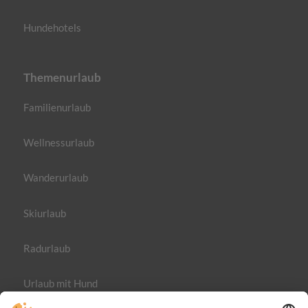
Hundehotels
Themenurlaub
Familienurlaub
Wellnessurlaub
Wanderurlaub
Skiurlaub
Radurlaub
Urlaub mit Hund