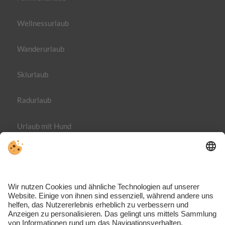
Wellnessurlaub
Wanderurlaub
Skiurlaub
Radurlaub
Urlaub mit Hund
Impressum
Datenschutz
MwSt.-Nr. IT02365710215