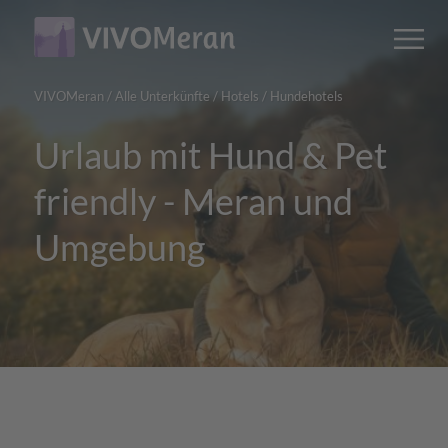
Main
Main
M
content
navigation
VIVOMeran
/
Alle Unterkünfte
/
Hotels
/
Hundehotels
Urlaub mit Hund & Pet
friendly - Meran und
Umgebung