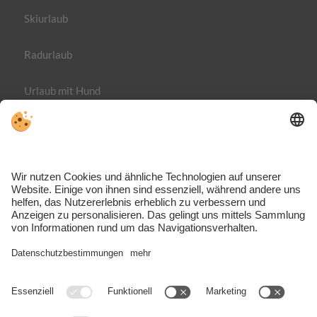
Skiurlaub
Radurlaub
Urlaub mit Hund
Impressum
Datenschutz
MwSt.-Nr. IT02365710215
Individuelle Cookie-Einstellungen
VIVOMeran ist das Reiseportal rund um Urlaub, Aktivitäten und
Unterkünfte im Meraner Land – fundiert, inspirierend und direkt
aus der Region.