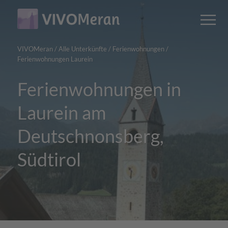
Main
Main
M
content
navigation
VIVOMeran
/
Alle Unterkünfte
/
Ferienwohnungen
/
Ferienwohnungen Laurein
Ferienwohnungen in
Laurein am
Deutschnonsberg,
Südtirol