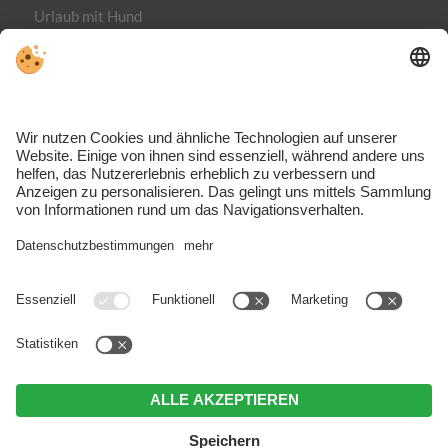
Urlaub mit Hund
Impressum
Datenschutz
MwSt.-Nr. IT02365710215
Individuelle Cookie-Einstellungen
VIVOMeran ist das Reiseportal rund um Urlaub, Aktivitäten und
Unterkünfte im Meraner Land – fundiert, inspirierend und direkt
aus der Region.
Trotz genauer Arbeit und ständigem Aktualisieren der Inhalte, können
Fehler auftreten. Wir übernehmen keine Gewähr für die Richtigkeit
und Vollständigkeit aller Informationen.
Informieren Sie sich sicherheitshalber nochmals beim Veranstalter vor
Ort über die aktuellen Bedingungen.