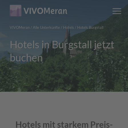
Main
Main
M
content
navigation
VIVOMeran
/
Alle Unterkünfte
/
Hotels
/
Hotels Burgstall
Hotels in Burgstall jetzt
buchen
Hotels mit starkem Preis-