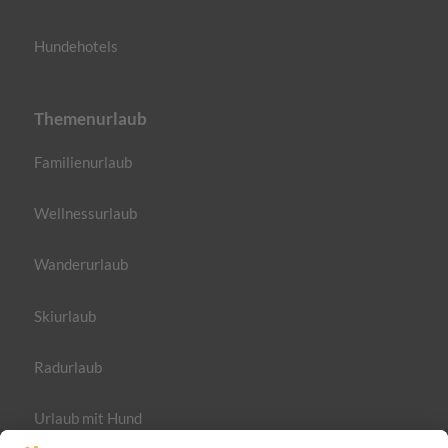
Hundehotels
Themenurlaub
Familienurlaub
Wellnessurlaub
Wanderurlaub
Skiurlaub
Radurlaub
Urlaub mit Hund