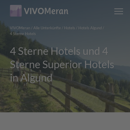
Main
Main
M
content
navigation
VIVOMeran
/
Alle Unterkünfte
/
Hotels
/
Hotels Algund
/
4 Sterne Hotels
4 Sterne Hotels und 4
Sterne Superior Hotels
in Algund